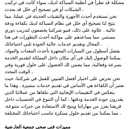
مشكلة قد تطرأ في أنظمة السباكة لديك، سواء كانت في تركيب
الشبكات أو في تصحيح أي خلل قد يحدث .
نحن نستخدم أحدث الأجهزة والتقنيات الحديثة في عملنا، مما
يتيح لنا تصحيح أي خلل في نظام السباكة لديك بكفاءة ودقة
عالية . علاوة على ذلك، فنيو شركتنا يخضعون لتدريب دوري
مستمر، مما يساعدهم على مواكبة أحدث التطورات في هذا
المجال وتقديم خدمات عالية الجودة تلبي احتياجاتك .
بفضل أسطول من السيارات المجهزة بأحدث المعدات والمواد،
يمكننا الوصول إليك في أي مكان داخل المملكة لتقديم الخدمة
بسرعة وفعالية، مما يضمن لك الحصول على حلول فورية وفي
الوقت المحدد .
نحن نحرص على اختيار أفضل الفنيين للعمل في شركتنا، حيث
نعتبر أن الكفاءة هي الأساس في تقديم خدمات متميزة . وهذا ما
ينعكس في التقييمات الإيجابية التي نتلقاها من عملائنا الذين
يقدرون جودة الخدمة ودقتها . كما أن التنوع في الجنسيات داخل
فريقنا يعزز من مهاراتنا ويتيح لك الاستفادة من خبرات متنوعة،
مما يمكننا من تقديم حلول مبتكرة تناسب احتياجاتك المختلفة .
مميزات فني صحي جمعية العارضية