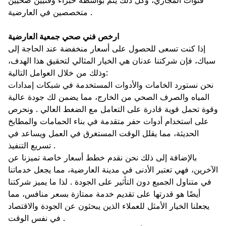
قنوات المجاري، وكل ذلك يتم بواسطة خبراء وفنيين صحيين
متخصصين في العارضية .
ارخص فني صحي جمعية العارضية
إذا كنت تسعى للحصول على أسعار منخفضة عند الحاجة إلى
سباك، فإن شركتنا عدنان هي الخيار المثالي لتحقيق هذا الهدف،
وذلك من خلال العوامل التالية:
نحن نستورد الخامات والأدوات المستخدمة في شبكات إمدادات
المياه والصرف الصحي من الخارج، مما يضمن لك جودة عالية
وقوة تحمل قوية قادرة على التعامل مع الضغط العالي . ونحرص
على استخدام أدوات حفر متقدمة في بناء الحمامات والمطابخ
الحديثة، مما يقلل الوقت المستغرق في العمل ويساعد في
تسريع التنفيذ .
بالإضافة إلى ذلك نحن نقدم خطط أسعار خاصة تميزنا عن
الآخرين، فهي تعتبر الأدنى في مدينة العارضية، مما يجعل خدماتنا
في متناول الجميع دون التأثير على الجودة . لذا ما يميز شركتنا
أيضًا هو قدرتها على تقديم خدمة ممتازة بسعر منافس، مما
يجعلنا الخيار الأمثل للعملاء الذين يبحثون عن الجودة والاقتصاد
في نفس الوقت .