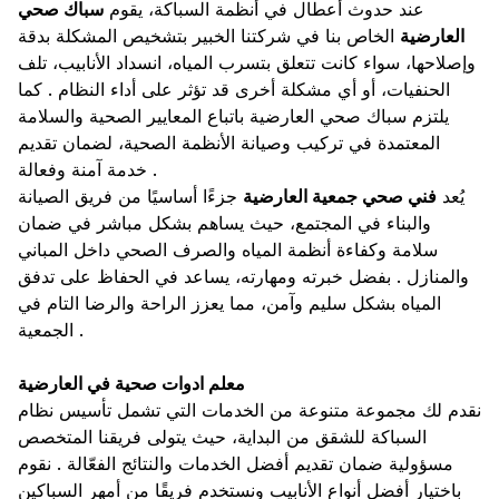
عند حدوث أعطال في أنظمة السباكة، يقوم
سباك صحي
العارضية
الخاص بنا في شركتنا الخبير بتشخيص المشكلة بدقة
وإصلاحها، سواء كانت تتعلق بتسرب المياه، انسداد الأنابيب، تلف
الحنفيات، أو أي مشكلة أخرى قد تؤثر على أداء النظام . كما
يلتزم سباك صحي العارضية باتباع المعايير الصحية والسلامة
المعتمدة في تركيب وصيانة الأنظمة الصحية، لضمان تقديم
خدمة آمنة وفعالة .
يُعد
فني صحي جمعية العارضية
جزءًا أساسيًا من فريق الصيانة
والبناء في المجتمع، حيث يساهم بشكل مباشر في ضمان
سلامة وكفاءة أنظمة المياه والصرف الصحي داخل المباني
والمنازل . بفضل خبرته ومهارته، يساعد في الحفاظ على تدفق
المياه بشكل سليم وآمن، مما يعزز الراحة والرضا التام في
الجمعية .
معلم ادوات صحية في العارضية
نقدم لك مجموعة متنوعة من الخدمات التي تشمل تأسيس نظام
السباكة للشقق من البداية، حيث يتولى فريقنا المتخصص
مسؤولية ضمان تقديم أفضل الخدمات والنتائج الفعّالة . نقوم
باختيار أفضل أنواع الأنابيب ونستخدم فريقًا من أمهر السباكين